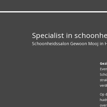
Specialist in schoonh
Schoonheidssalon Gewoon Mooj in 
Gez
Even
Scho
stra
verd
Op d
huid
over