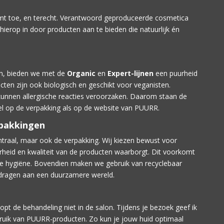
emt toe, en terecht. Verantwoord geproduceerde cosmetica
hierop in door producten aan te bieden die natuurlijk én
jn, bieden we met de
Organic
en
Expert-lijnen
een puurheid
cten zijn ook biologisch en geschikt voor veganisten.
n kunnen allergische reacties veroorzaken. Daarom staan de
owel op de verpakking als op de website van PUURR.
rpakkingen
ntraal, maar ook de verpakking. Wij kiezen bewust voor
rheid en kwaliteit van de producten waarborgt. Dit voorkomt
de hygiëne. Bovendien maken we gebruik van recyclebaar
e dragen aan een duurzamere wereld.
pt de behandeling niet in de salon. Tijdens je bezoek geef ik
ebruik van PUURR-producten. Zo kun je jouw huid optimaal