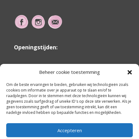
Openingstijden:
Behandelingen uitsluitend volgens afspraak.
Beheer cookie toestemming
Maandag t/m Vrijdag
Om de beste ervaringen te bieden, gebruiken wij technologieën zoals
cookies om informatie over je apparaat op te slaan en/of te
8.45 tot 14.00
raadplegen. Door in te stemmen met deze technologieën kunnen wij
gegevens zoals surfgedrag of unieke ID's op deze site verwerken. Als je
19.30 tot 22.00
geen toestemming geeft of uw toestemming intrekt, kan dit een
nadelige invloed hebben op bepaalde functies en mogelijkheden.
Zaterdag in overleg
Accepteren